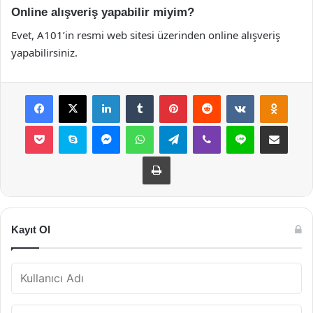
Online alışveriş yapabilir miyim?
Evet, A101’in resmi web sitesi üzerinden online alışveriş
yapabilirsiniz.
Facebook
X
LinkedIn
Tumblr
Pinterest
Reddit
VKontakte
Odnok
Pocket
Skype
Messenger
WhatsApp
Telegram
Viber
Line
E-Posta ile payla
Yazdır
Kayıt Ol