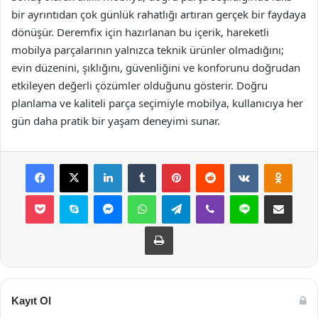
bir ayrıntıdan çok günlük rahatlığı artıran gerçek bir faydaya
dönüşür. Deremfix için hazırlanan bu içerik, hareketli
mobilya parçalarının yalnızca teknik ürünler olmadığını;
evin düzenini, şıklığını, güvenliğini ve konforunu doğrudan
etkileyen değerli çözümler olduğunu gösterir. Doğru
planlama ve kaliteli parça seçimiyle mobilya, kullanıcıya her
gün daha pratik bir yaşam deneyimi sunar.
Facebook
X
LinkedIn
Tumblr
Pinterest
Reddit
VKontakte
Odnok
Pocket
Skype
Messenger
WhatsApp
Telegram
Viber
Line
E-Posta ile payla
Yazdır
Kayıt Ol