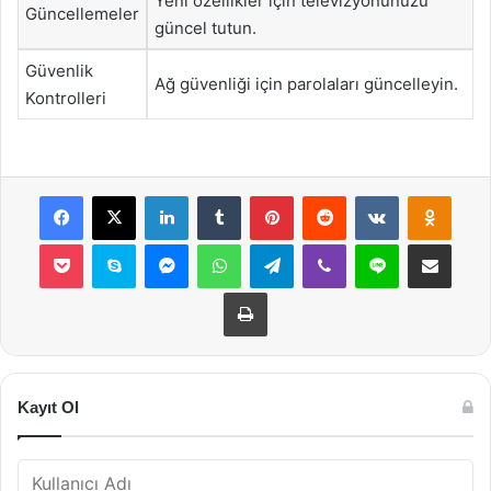
Yeni özellikler için televizyonunuzu
Güncellemeler
güncel tutun.
Güvenlik
Ağ güvenliği için parolaları güncelleyin.
Kontrolleri
Facebook
X
LinkedIn
Tumblr
Pinterest
Reddit
VKontakte
Odnok
Pocket
Skype
Messenger
WhatsApp
Telegram
Viber
Line
E-Posta ile payla
Yazdır
Kayıt Ol