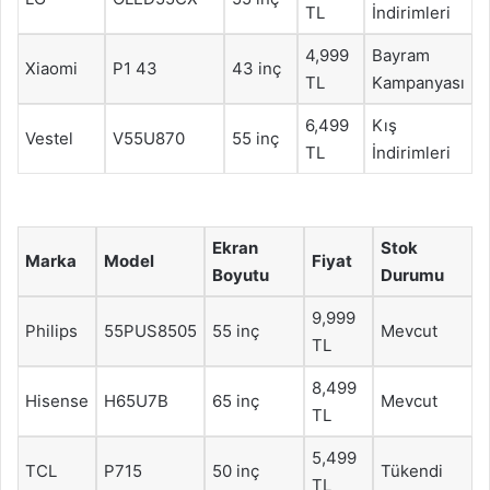
TL
İndirimleri
4,999
Bayram
Xiaomi
P1 43
43 inç
TL
Kampanyası
6,499
Kış
Vestel
V55U870
55 inç
TL
İndirimleri
Ekran
Stok
Marka
Model
Fiyat
Boyutu
Durumu
9,999
Philips
55PUS8505
55 inç
Mevcut
TL
8,499
Hisense
H65U7B
65 inç
Mevcut
TL
5,499
TCL
P715
50 inç
Tükendi
TL