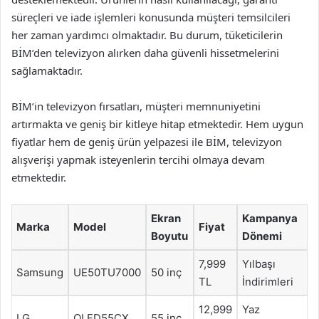
süreçleri ve iade işlemleri konusunda müşteri temsilcileri
her zaman yardımcı olmaktadır. Bu durum, tüketicilerin
BİM’den televizyon alırken daha güvenli hissetmelerini
sağlamaktadır.
BİM’in televizyon fırsatları, müşteri memnuniyetini
artırmakta ve geniş bir kitleye hitap etmektedir. Hem uygun
fiyatlar hem de geniş ürün yelpazesi ile BİM, televizyon
alışverişi yapmak isteyenlerin tercihi olmaya devam
etmektedir.
Ekran
Kampanya
Marka
Model
Fiyat
Boyutu
Dönemi
7,999
Yılbaşı
Samsung
UE50TU7000
50 inç
TL
İndirimleri
12,999
Yaz
LG
OLED55CX
55 inç