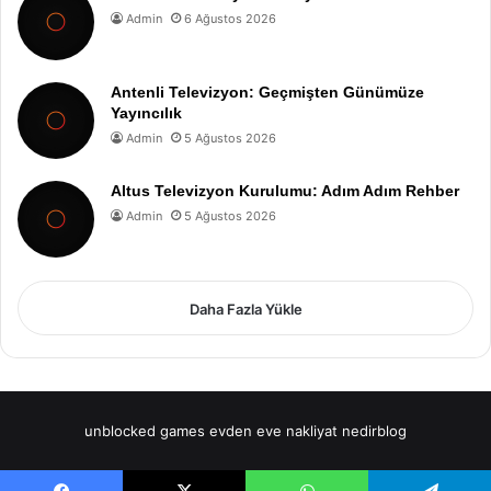
Admin
6 Ağustos 2026
Antenli Televizyon: Geçmişten Günümüze
Yayıncılık
Admin
5 Ağustos 2026
Altus Televizyon Kurulumu: Adım Adım Rehber
Admin
5 Ağustos 2026
Daha Fazla Yükle
unblocked games
evden eve nakliyat
nedirblog