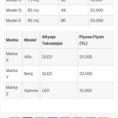
Model D
85 inç
4K
22.000
Model E
85 inç
8K
30.000
Altyapı
Piyasa Fiyatı
Marka
Model
Teknolojisi
(TL)
Marka
Alfa
OLED
25.000
X
Marka
Beta
QLED
20.000
Y
Marka
Gamma
LED
15.000
Z
Facebook
X
LinkedIn
Tumblr
Pinterest
Reddit
VKontakte
Odnok