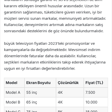
kararını etkileyen önemli hususlar arasındadır. Uzun bir
garantinin sağlanması, tüketicilere güven verirken, iyi bir
müşteri servisi sunan markalar, memnuniyeti artırmaktadır.
Kullanıcılar, deneyimlerini artırmak adına markaların satış
sonrasındaki desteklerini de göz önünde bulundurmalıdır.
büyük televizyon fiyatları 2023’teki promosyonlar ve
kampanyalarla da değişebilmektedir. Mevsimsel indirim
dönemlerinde faturalar daha da azalabilir. Kullanıcılar,
seçtikleri markaların etkinliklerini takip ederek ihtiyaçlarına
uygun en iyi fırsatları değerlendirebilirler.
Model
Ekran Boyutu
Çözünürlük
Fiyat (TL)
Model A
55 inç
4K
7.500
Model B
65 inç
4K
10.000
Model C
75 inç
8K
18.000