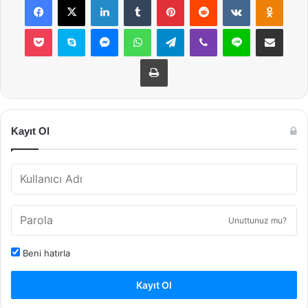
Pocket
Skype
Messenger
WhatsApp
Telegram
Viber
Line
E-Posta ile payla
Yazdır
Kayıt Ol
Unuttunuz mu?
Beni hatırla
Kayıt Ol