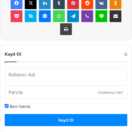
Pocket
Skype
Messenger
WhatsApp
Telegram
Viber
Line
E-Posta ile payla
Yazdır
Kayıt Ol
Unuttunuz mu?
Beni hatırla
Kayıt Ol