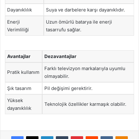
Dayanıklılık
Suya ve darbelere karşı dayanıklıdır.
Enerji
Uzun ömürlü batarya ile enerji
Verimliliği
tasarrufu sağlar.
Avantajlar
Dezavantajlar
Farklı televizyon markalarıyla uyumlu
Pratik kullanım
olmayabilir.
Şık tasarım
Pil değişimi gerektirir.
Yüksek
Teknolojik özellikler karmaşık olabilir.
dayanıklılık
Facebook
X
LinkedIn
Tumblr
Pinterest
Reddit
VKontakte
Odnok