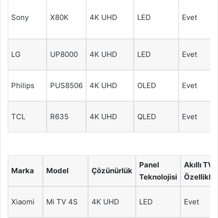
Sony
X80K
4K UHD
LED
Evet
LG
UP8000
4K UHD
LED
Evet
Philips
PUS8506
4K UHD
OLED
Evet
TCL
R635
4K UHD
QLED
Evet
Panel
Akıllı TV
Marka
Model
Çözünürlük
Teknolojisi
Özellikler
Xiaomi
Mi TV 4S
4K UHD
LED
Evet