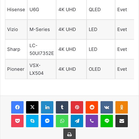
Hisense
U6G
4K UHD
QLED
Evet
Vizio
M-Series
4K UHD
LED
Evet
LC-
Sharp
4K UHD
LED
Evet
50UI7352E
VSX-
Pioneer
4K UHD
OLED
Evet
LX504
Facebook
X
LinkedIn
Tumblr
Pinterest
Reddit
VKontakte
Odnok
Pocket
Skype
Messenger
WhatsApp
Telegram
Viber
Line
E-Posta ile payla
Yazdır