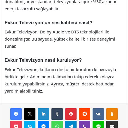
donatılmıştır ve standart televizyonlara göre %30’a kadar
enerji tasarrufu sağlayabilir.
Evkur Televizyon’un ses kalitesi nasıl?
Evkur Televizyon, Dolby Audio ve DTS teknolojileri ile
donatılmıştır. Bu sayede, yüksek kaliteli bir ses deneyimi
sunar.
Evkur Televizyon nasıl kuruluyor?
Evkur Televizyon, kullanıcı dostu bir kurulum kılavuzuyla
birlikte gelir. Adım adım talimatları takip ederek kolayca
kurulum yapabilirsiniz. Ayrıca, müşteri destek hattından
yardım alabilirsiniz.
Facebook
X
LinkedIn
Tumblr
Pinterest
Reddit
VKontakte
Odnok
Pocket
Skype
Messenger
WhatsApp
Telegram
Viber
Line
E-Posta ile payla