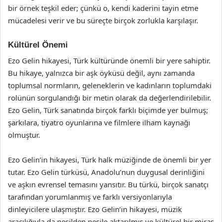
bir örnek teşkil eder; çünkü o, kendi kaderini tayin etme
mücadelesi verir ve bu süreçte birçok zorlukla karşılaşır.
Kültürel Önemi
Ezo Gelin hikayesi, Türk kültüründe önemli bir yere sahiptir.
Bu hikaye, yalnızca bir aşk öyküsü değil, aynı zamanda
toplumsal normların, geleneklerin ve kadınların toplumdaki
rolünün sorgulandığı bir metin olarak da değerlendirilebilir.
Ezo Gelin, Türk sanatında birçok farklı biçimde yer bulmuş;
şarkılara, tiyatro oyunlarına ve filmlere ilham kaynağı
olmuştur.
Ezo Gelin’in hikayesi, Türk halk müziğinde de önemli bir yer
tutar. Ezo Gelin türküsü, Anadolu’nun duygusal derinliğini
ve aşkın evrensel temasını yansıtır. Bu türkü, birçok sanatçı
tarafından yorumlanmış ve farklı versiyonlarıyla
dinleyicilere ulaşmıştır. Ezo Gelin’in hikayesi, müzik
aracılığıyla da nesilden nesile aktarılmış ve kültürel bir miras