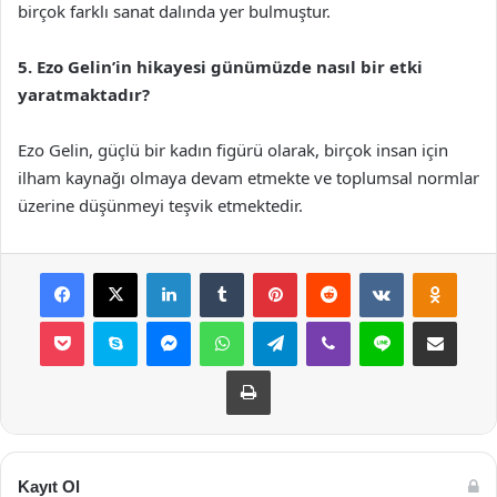
birçok farklı sanat dalında yer bulmuştur.
5. Ezo Gelin’in hikayesi günümüzde nasıl bir etki
yaratmaktadır?
Ezo Gelin, güçlü bir kadın figürü olarak, birçok insan için
ilham kaynağı olmaya devam etmekte ve toplumsal normlar
üzerine düşünmeyi teşvik etmektedir.
Facebook
X
LinkedIn
Tumblr
Pinterest
Reddit
VKontakte
Odnok
Pocket
Skype
Messenger
WhatsApp
Telegram
Viber
Line
E-Posta ile payla
Yazdır
Kayıt Ol