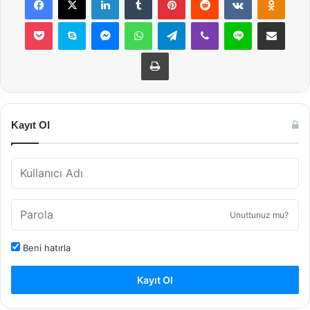
Pocket
Skype
Messenger
WhatsApp
Telegram
Viber
Line
E-Posta ile payla
Yazdır
Kayıt Ol
Unuttunuz mu?
Beni hatırla
Kayıt Ol