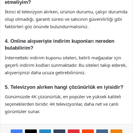
etmeliyim?
İkinci el televizyon alırken, ürünün durumu, çalışır durumda
olup olmadığı, garanti süresi ve satıcının güvenilirliği gibi
faktörleri göz önünde bulundurmalısınız.
4. Online alışverişte indirim kuponları nereden
bulabilirim?
İnternetteki indirim kuponu siteleri, belirli mağazalar için
geçerli indirim kodları sunmaktadır. Bu siteleri takip ederek,
alışverişinizi daha ucuza getirebilirsiniz.
5. Televizyon alırken hangi çözünürlük en iyisidir?
Günümüzde 4K çözünürlük, en popüler ve yüksek kaliteli
seçeneklerden biridir. 4K televizyonlar, daha net ve canlı
görüntüler sunar.
Facebook
X
LinkedIn
Tumblr
Pinterest
Reddit
VKontakte
Odnok