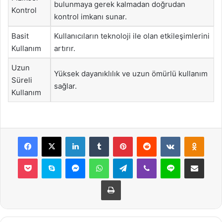
bulunmaya gerek kalmadan doğrudan
Kontrol
kontrol imkanı sunar.
Basit
Kullanıcıların teknoloji ile olan etkileşimlerini
Kullanım
artırır.
Uzun
Yüksek dayanıklılık ve uzun ömürlü kullanım
Süreli
sağlar.
Kullanım
Facebook
X
LinkedIn
Tumblr
Pinterest
Reddit
VKontakte
Odnok
Pocket
Skype
Messenger
WhatsApp
Telegram
Viber
Line
E-Posta ile payla
Yazdır