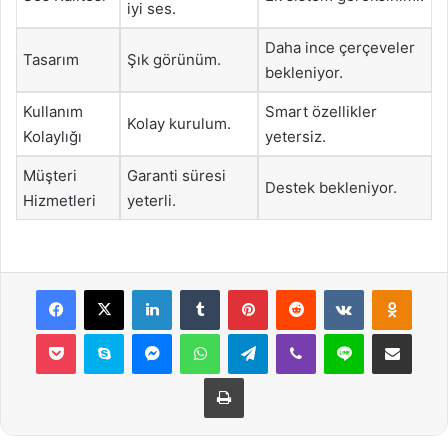
iyi ses.
Daha ince çerçeveler
Tasarım
Şık görünüm.
bekleniyor.
Kullanım
Smart özellikler
Kolay kurulum.
Kolaylığı
yetersiz.
Müşteri
Garanti süresi
Destek bekleniyor.
Hizmetleri
yeterli.
Facebook
X
LinkedIn
Tumblr
Pinterest
Reddit
VKontakte
Odnok
Pocket
Skype
Messenger
WhatsApp
Telegram
Viber
Line
E-Posta ile payla
Yazdır