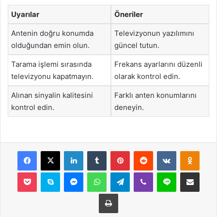
Uyarılar
Öneriler
Antenin doğru konumda
Televizyonun yazılımını
olduğundan emin olun.
güncel tutun.
Tarama işlemi sırasında
Frekans ayarlarını düzenli
televizyonu kapatmayın.
olarak kontrol edin.
Alınan sinyalin kalitesini
Farklı anten konumlarını
kontrol edin.
deneyin.
Facebook
X
LinkedIn
Tumblr
Pinterest
Reddit
VKontakte
Odnok
Pocket
Skype
Messenger
WhatsApp
Telegram
Viber
Line
E-Posta ile payla
Yazdır