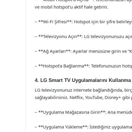
ve mobil hotspot’u aktif hale getirin.
– **Wi-Fi Şifresi**: Hotspot için bir şifre belirle
– **Televizyonu Açın**: LG televizyonunuzu açı
– **Ağ Ayarları**: Ayarlar menüsüne girin ve “K
– **Hotspot’a Bağlanma**: Telefonunuzun hotspo
4. LG Smart TV Uygulamalarını Kullanma
LG televizyonunuz internete bağlandığında, bir
sağlayabilirsiniz. Netflix, YouTube, Disney+ gib
– **Uygulama Mağazasına Girin**: Ana menüden
– **Uygulama Yükleme**: İstediğiniz uygulamay