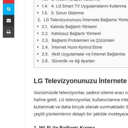
Skype
4. LG Smart TV Uygulamalarını Kullanma
5. Sorun Giderme
E-Posta ile paylaş
LG Televizyonunuzu İnternete Bağlama Yönte
Yazdır
Kablolu Bağlantı Yöntemi
Kablosuz Bağlantı Yöntemi
Bağlantı Problemleri ve Çözümleri
İnternet Hızını Kontrol Etme
Akıllı Uygulamalar ve İnternet Bağlantısı
Güvenlik ve Ağ Ayarları
LG Televizyonunuzu İnternete
Günümüzde televizyonlar, sadece izleme aracı olm
haline geldi. LG televizyonlar, kullanıcılarına i
kullanmak ve daha birçok olanak sunmaktadır. 
çeşitli yöntemlerini detaylı bir şekilde inceleyece
1. Wi-Fi ile Bağlantı Kurma