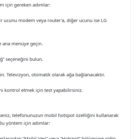
tem için gereken adımlar:
ir ucunu modem veya router’a, diğer ucunu ise LG
ve ana menüye geçin.
ğ” seçeneğini bulun.
in. Televizyon, otomatik olarak ağa bağlanacaktır.
 kontrol etmek için test yapabilirsiniz.
eniz, telefonunuzun mobil hotspot özelliğini kullanarak
 Bu yöntem için adımlar:
rlarından “Mobil Veri” veya “Hotspot” bölümüne gidin