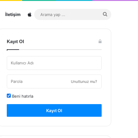
Sitemap
Arama
İletişim
yap
...
Kayıt Ol
Unuttunuz mu?
Beni hatırla
Kayıt Ol