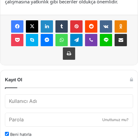
çalışmasına yatkınlık gibi beceriler oldukça önemlidir.
Facebook
X
LinkedIn
Tumblr
Pinterest
Reddit
VKontakte
Odnok
Pocket
Skype
Messenger
WhatsApp
Telegram
Viber
Line
E-Posta ile payla
Yazdır
Kayıt Ol
Unuttunuz mu?
Beni hatırla