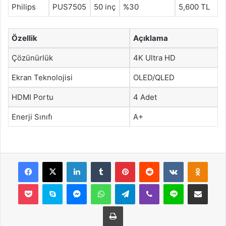
Philips
PUS7505
50 inç
%30
5,600 TL
Özellik
Açıklama
Çözünürlük
4K Ultra HD
Ekran Teknolojisi
OLED/QLED
HDMI Portu
4 Adet
Enerji Sınıfı
A+
Facebook
X
LinkedIn
Tumblr
Pinterest
Reddit
VKontakte
Odnok
Pocket
Skype
Messenger
WhatsApp
Telegram
Viber
Line
E-Posta ile payla
Yazdır