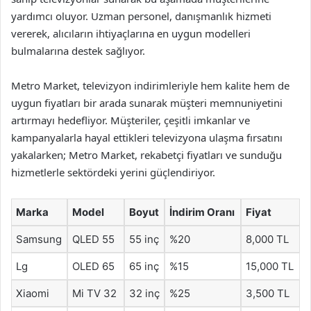
yardımcı oluyor. Uzman personel, danışmanlık hizmeti
vererek, alıcıların ihtiyaçlarına en uygun modelleri
bulmalarına destek sağlıyor.
Metro Market, televizyon indirimleriyle hem kalite hem de
uygun fiyatları bir arada sunarak müşteri memnuniyetini
artırmayı hedefliyor. Müşteriler, çeşitli imkanlar ve
kampanyalarla hayal ettikleri televizyona ulaşma fırsatını
yakalarken; Metro Market, rekabetçi fiyatları ve sunduğu
hizmetlerle sektördeki yerini güçlendiriyor.
Marka
Model
Boyut
İndirim Oranı
Fiyat
Samsung
QLED 55
55 inç
%20
8,000 TL
Lg
OLED 65
65 inç
%15
15,000 TL
Xiaomi
Mi TV 32
32 inç
%25
3,500 TL