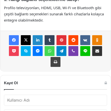
Profilo televizyonları, HDMI, USB, Wi-Fi ve Bluetooth gibi
çeşitli bağlantı seçenekleri sunarak farklı cihazlarla kolayca
entegre olabilmektedir.
Facebook
X
LinkedIn
Tumblr
Pinterest
Reddit
VKontakte
Odnok
Pocket
Skype
Messenger
WhatsApp
Telegram
Viber
Line
E-Posta ile payla
Yazdır
Kayıt Ol