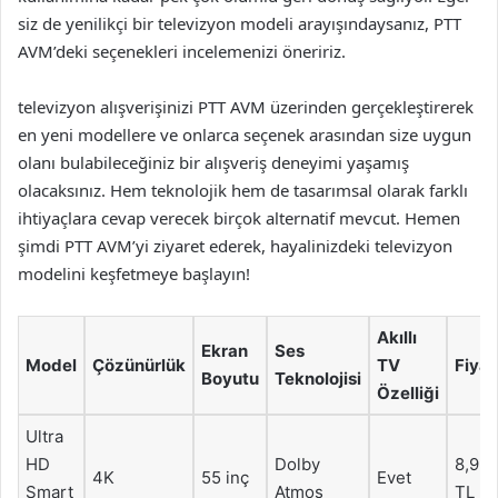
siz de yenilikçi bir televizyon modeli arayışındaysanız, PTT
AVM’deki seçenekleri incelemenizi öneririz.
televizyon alışverişinizi PTT AVM üzerinden gerçekleştirerek
en yeni modellere ve onlarca seçenek arasından size uygun
olanı bulabileceğiniz bir alışveriş deneyimi yaşamış
olacaksınız. Hem teknolojik hem de tasarımsal olarak farklı
ihtiyaçlara cevap verecek birçok alternatif mevcut. Hemen
şimdi PTT AVM’yi ziyaret ederek, hayalinizdeki televizyon
modelini keşfetmeye başlayın!
Akıllı
Ekran
Ses
Model
Çözünürlük
TV
Fiyat
Boyutu
Teknolojisi
Özelliği
Ultra
HD
Dolby
8,99
4K
55 inç
Evet
Smart
Atmos
TL