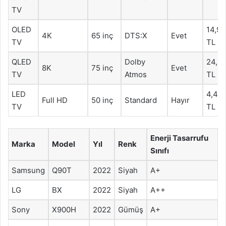
TV
OLED
14,9
4K
65 inç
DTS:X
Evet
TV
TL
QLED
Dolby
24,9
8K
75 inç
Evet
TV
Atmos
TL
LED
4,49
Full HD
50 inç
Standard
Hayır
TV
TL
Enerji Tasarrufu
Marka
Model
Yıl
Renk
Sınıfı
Samsung
Q90T
2022
Siyah
A+
LG
BX
2022
Siyah
A++
Sony
X900H
2022
Gümüş
A+