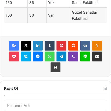
150
35
Yok
Sanat Fakültesi
Güzel Sanatlar
100
30
Var
Fakültesi
Facebook
X
LinkedIn
Tumblr
Pinterest
Reddit
VKontakte
Odnok
Pocket
Skype
Messenger
WhatsApp
Telegram
Viber
Line
E-Posta ile payla
Yazdır
Kayıt Ol