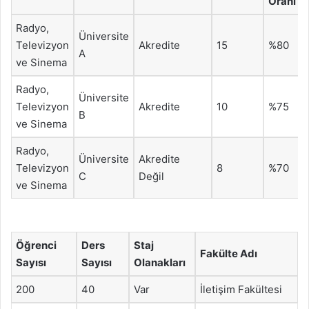
Oranı
Radyo,
Üniversite
Televizyon
Akredite
15
%80
A
ve Sinema
Radyo,
Üniversite
Televizyon
Akredite
10
%75
B
ve Sinema
Radyo,
Üniversite
Akredite
Televizyon
8
%70
C
Değil
ve Sinema
Öğrenci
Ders
Staj
Fakülte Adı
Sayısı
Sayısı
Olanakları
200
40
Var
İletişim Fakültesi