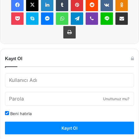
Pocket
Skype
Messenger
WhatsApp
Telegram
Viber
Line
E-Posta ile payla
Yazdır
Kayıt Ol
Unuttunuz mu?
Beni hatırla
Kayıt Ol