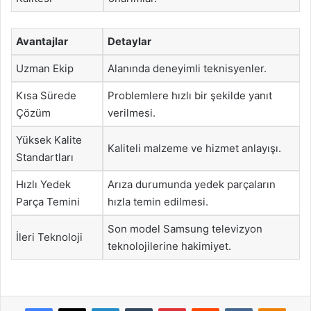
Avantajlar
Detaylar
Uzman Ekip
Alanında deneyimli teknisyenler.
Kısa Sürede
Problemlere hızlı bir şekilde yanıt
Çözüm
verilmesi.
Yüksek Kalite
Kaliteli malzeme ve hizmet anlayışı.
Standartları
Hızlı Yedek
Arıza durumunda yedek parçaların
Parça Temini
hızla temin edilmesi.
Son model Samsung televizyon
İleri Teknoloji
teknolojilerine hakimiyet.
Facebook
X
LinkedIn
Tumblr
Pinterest
Reddit
VKontakte
Odnok