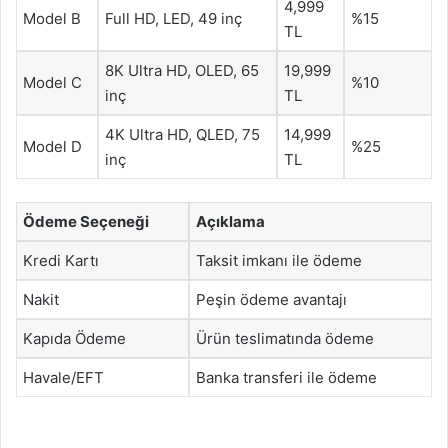
4,999
Model B
Full HD, LED, 49 inç
%15
TL
8K Ultra HD, OLED, 65
19,999
Model C
%10
inç
TL
4K Ultra HD, QLED, 75
14,999
Model D
%25
inç
TL
Ödeme Seçeneği
Açıklama
Kredi Kartı
Taksit imkanı ile ödeme
Nakit
Peşin ödeme avantajı
Kapıda Ödeme
Ürün teslimatında ödeme
Havale/EFT
Banka transferi ile ödeme