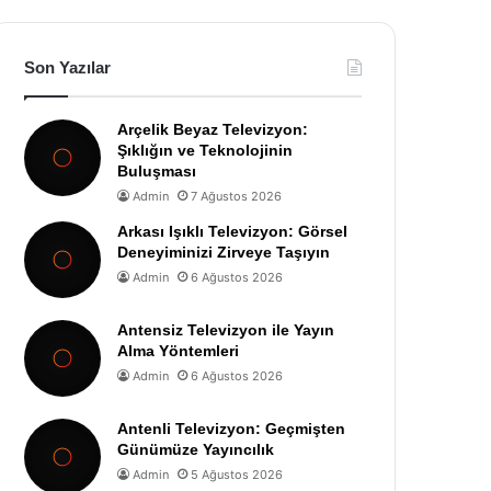
Son Yazılar
Arçelik Beyaz Televizyon:
Şıklığın ve Teknolojinin
Buluşması
Admin
7 Ağustos 2026
Arkası Işıklı Televizyon: Görsel
Deneyiminizi Zirveye Taşıyın
Admin
6 Ağustos 2026
Antensiz Televizyon ile Yayın
Alma Yöntemleri
Admin
6 Ağustos 2026
Antenli Televizyon: Geçmişten
Günümüze Yayıncılık
Admin
5 Ağustos 2026