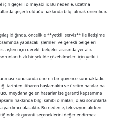
l için geçerli olmayabilir. Bu nedenle, uzatma
llarda geçerli olduğu hakkında bilgi almak önemlidir.
aşıldığında, öncelikle **yetkili servis** ile iletişime
psamında yapılacak işlemleri ve gerekli belgeleri
si, işlem için gerekli belgeler arasında yer alır.
 sorunları hızlı bir şekilde çözebilmeleri için yetkili
 korunması konusunda önemli bir güvence sunmaktadır.
dığı tarihten itibaren başlamakta ve üretim hatalarına
onucu meydana gelen hasarlar ise garanti kapsamına
apsamı hakkında bilgi sahibi olmaları, olası sorunlarla
na yardımcı olacaktır. Bu nedenle, televizyon alırken
ktiğinde ek garanti seçeneklerini değerlendirmek