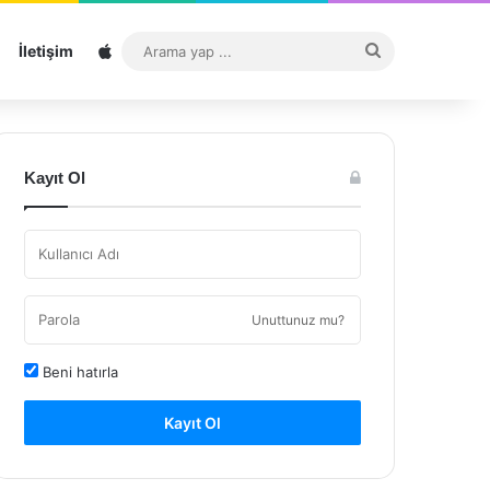
Sitemap
Arama
İletişim
yap
...
Kayıt Ol
Unuttunuz mu?
Beni hatırla
Kayıt Ol