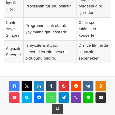
İçerik
Programın türünü belirtir.
belgesel gibi
Tipi
işaretler
Canlı
Canlı spor
Programın canlı olarak
Yayın
etkinlikleri,
yayımlandığını gösterir.
Simgesi
konserler
İzleyicilere altyazı
Dizi ve filmlerde
Altyazılı
seçeneklerinin mevcut
alt yazılı
Seçenek
olduğunu bildirir.
seçenekler
Facebook
X
LinkedIn
Tumblr
Pinterest
Reddit
VKontakte
Odnok
Pocket
Skype
Messenger
WhatsApp
Telegram
Viber
Line
E-Posta ile payla
Yazdır