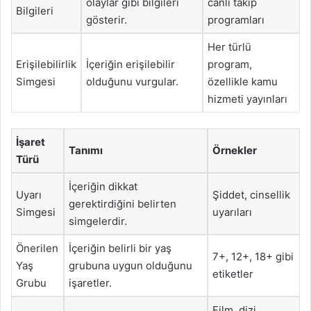
olaylar gibi bilgileri
canlı takip
Bilgileri
gösterir.
programları
Her türlü
Erişilebilirlik
İçeriğin erişilebilir
program,
Simgesi
olduğunu vurgular.
özellikle kamu
hizmeti yayınları
İşaret
Tanımı
Örnekler
Türü
İçeriğin dikkat
Uyarı
Şiddet, cinsellik
gerektirdiğini belirten
Simgesi
uyarıları
simgelerdir.
Önerilen
İçeriğin belirli bir yaş
7+, 12+, 18+ gibi
Yaş
grubuna uygun olduğunu
etiketler
Grubu
işaretler.
Film, dizi,