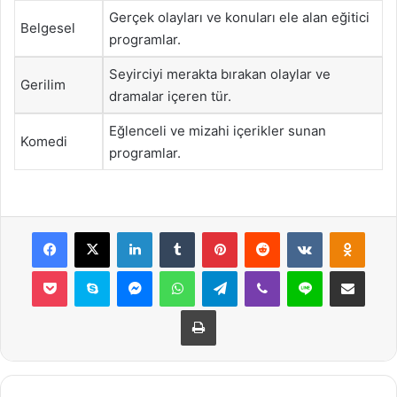
Gerçek olayları ve konuları ele alan eğitici
Belgesel
programlar.
Seyirciyi merakta bırakan olaylar ve
Gerilim
dramalar içeren tür.
Eğlenceli ve mizahi içerikler sunan
Komedi
programlar.
Facebook
X
LinkedIn
Tumblr
Pinterest
Reddit
VKontakte
Odnok
Pocket
Skype
Messenger
WhatsApp
Telegram
Viber
Line
E-Posta ile payla
Yazdır