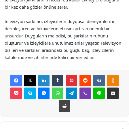
bir kez daha gözler önüne serer.
televizyon şarkıları, izleyicilerin duygusal deneyimlerini
derinleştiren ve hikayelerin etkisini artıran önemli bir
unsurdur. Duyguların melodisi, bu şarkıların ruhunu
oluşturur ve izleyicilere unutulmaz anlar yaşatır. Televizyon
dizileri ve şarkıları arasındaki bu güçlü bağ, izleyicilerin
kalplerinde ve zihinlerinde kalıcı bir yer edinir.
Facebook
X
LinkedIn
Tumblr
Pinterest
Reddit
VKontakte
Odnok
Pocket
Skype
Messenger
WhatsApp
Telegram
Viber
Line
E-Posta ile payla
Yazdır