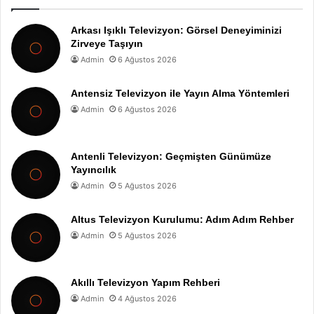
Arkası Işıklı Televizyon: Görsel Deneyiminizi
Zirveye Taşıyın
Admin
6 Ağustos 2026
Antensiz Televizyon ile Yayın Alma Yöntemleri
Admin
6 Ağustos 2026
Antenli Televizyon: Geçmişten Günümüze
Yayıncılık
Admin
5 Ağustos 2026
Altus Televizyon Kurulumu: Adım Adım Rehber
Admin
5 Ağustos 2026
Akıllı Televizyon Yapım Rehberi
Admin
4 Ağustos 2026