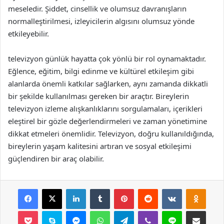
meseledir. Şiddet, cinsellik ve olumsuz davranışların
normalleştirilmesi, izleyicilerin algısını olumsuz yönde
etkileyebilir.
televizyon günlük hayatta çok yönlü bir rol oynamaktadır.
Eğlence, eğitim, bilgi edinme ve kültürel etkileşim gibi
alanlarda önemli katkılar sağlarken, aynı zamanda dikkatli
bir şekilde kullanılması gereken bir araçtır. Bireylerin
televizyon izleme alışkanlıklarını sorgulamaları, içerikleri
eleştirel bir gözle değerlendirmeleri ve zaman yönetimine
dikkat etmeleri önemlidir. Televizyon, doğru kullanıldığında,
bireylerin yaşam kalitesini artıran ve sosyal etkileşimi
güçlendiren bir araç olabilir.
Facebook
X
LinkedIn
Tumblr
Pinterest
Reddit
VKontakte
Odnok
Pocket
Skype
Messenger
WhatsApp
Telegram
Viber
Line
E-Posta ile payla