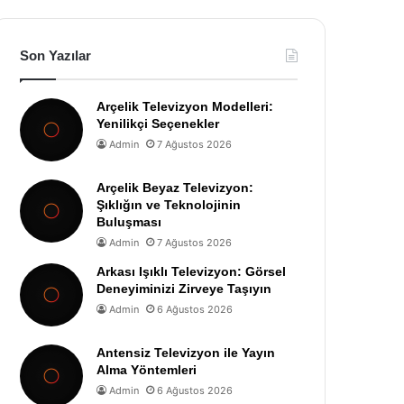
Son Yazılar
Arçelik Televizyon Modelleri:
Yenilikçi Seçenekler
Admin
7 Ağustos 2026
Arçelik Beyaz Televizyon:
Şıklığın ve Teknolojinin
Buluşması
Admin
7 Ağustos 2026
Arkası Işıklı Televizyon: Görsel
Deneyiminizi Zirveye Taşıyın
Admin
6 Ağustos 2026
Antensiz Televizyon ile Yayın
Alma Yöntemleri
Admin
6 Ağustos 2026