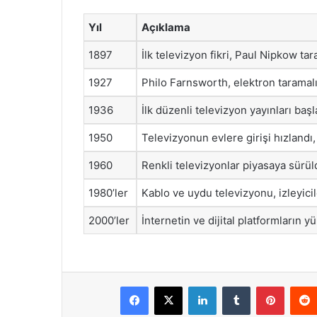
Yıl
Açıklama
1897
İlk televizyon fikri, Paul Nipkow tar
1927
Philo Farnsworth, elektron taramalı 
1936
İlk düzenli televizyon yayınları başl
1950
Televizyonun evlere girişi hızlandı
1960
Renkli televizyonlar piyasaya sürül
1980’ler
Kablo ve uydu televizyonu, izleyici
2000’ler
İnternetin ve dijital platformların yü
Facebook
X
LinkedIn
Tumblr
Pintere