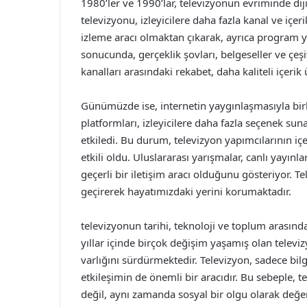
1980’ler ve 1990’lar, televizyonun evriminde dij
televizyonu, izleyicilere daha fazla kanal ve içe
izleme aracı olmaktan çıkarak, ayrıca program y
sonucunda, gerçeklik şovları, belgeseller ve çeş
kanalları arasındaki rekabet, daha kaliteli içerik ü
Günümüzde ise, internetin yaygınlaşmasıyla birl
platformları, izleyicilere daha fazla seçenek su
etkiledi. Bu durum, televizyon yapımcılarının içe
etkili oldu. Uluslararası yarışmalar, canlı yayınl
geçerli bir iletişim aracı olduğunu gösteriyor. Te
geçirerek hayatımızdaki yerini korumaktadır.
televizyonun tarihi, teknoloji ve toplum arasındak
yıllar içinde birçok değişim yaşamış olan televi
varlığını sürdürmektedir. Televizyon, sadece bilg
etkileşimin de önemli bir aracıdır. Bu sebeple, t
değil, aynı zamanda sosyal bir olgu olarak değerl