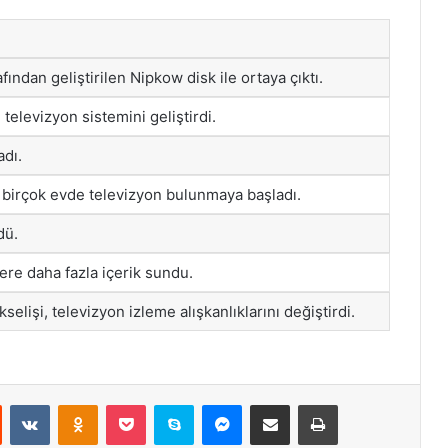
afından geliştirilen Nipkow disk ile ortaya çıktı.
televizyon sistemini geliştirdi.
adı.
, birçok evde televizyon bulunmaya başladı.
dü.
lere daha fazla içerik sundu.
kselişi, televizyon izleme alışkanlıklarını değiştirdi.
st
Reddit
VKontakte
Odnoklassniki
Pocket
Skype
Messenger
E-Posta ile paylaş
Yazdır