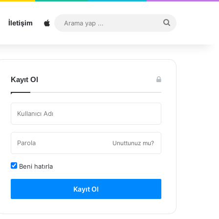
Sitemap
Arama
İletişim
yap
...
Kayıt Ol
Unuttunuz mu?
Beni hatırla
Kayıt Ol