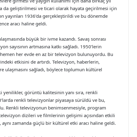
lere girmesi ve yaygın kullanımı için daha birkaç yıl
da geliştirilmesi ve ticari olarak hayata geçirilmesi için
yon yayınları 1936’da gerçekleştirildi ve bu dönemde
ence aracı haline geldi.
ınlaşmasında büyük bir ivme kazandı. Savaş sonrası
n sayısının artmasına katkı sağladı. 1950’lerin
 hemen her evde en az bir televizyon bulunuyordu. Bu
eki etkisini de artırdı. Televizyon, haberlerin,
lere ulaşmasını sağladı, böylece toplumun kültürel
 yenilikler, görüntü kalitesinin yanı sıra, renkli
’larda renkli televizyonlar piyasaya sürüldü ve bu,
ndu. Renkli televizyonun benimsenmesiyle, program
levizyon dizileri ve filmlerinin gelişimi açısından etkili
 aynı zamanda güçlü bir kültürel etki aracı haline geldi.