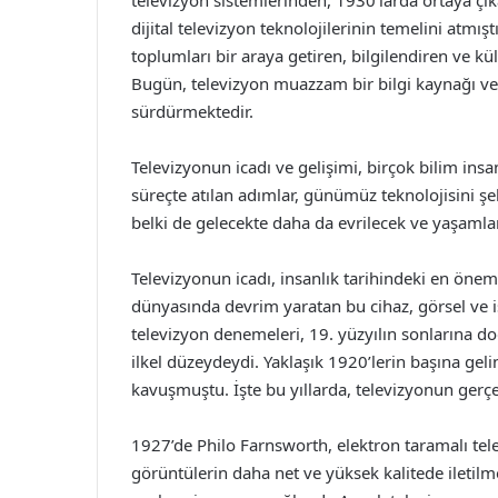
televizyon sistemlerinden, 1930’larda ortaya çı
dijital televizyon teknolojilerinin temelini atmış
toplumları bir araya getiren, bilgilendiren ve kült
Bugün, televizyon muazzam bir bilgi kaynağı v
sürdürmektedir.
Televizyonun icadı ve gelişimi, birçok bilim ins
süreçte atılan adımlar, günümüz teknolojisini şe
belki de gelecekte daha da evrilecek ve yaşamlar
Televizyonun icadı, insanlık tarihindeki en öneml
dünyasında devrim yaratan bu cihaz, görsel ve işit
televizyon denemeleri, 19. yüzyılın sonlarına 
ilkel düzeydeydi. Yaklaşık 1920’lerin başına gel
kavuşmuştu. İşte bu yıllarda, televizyonun gerç
1927’de Philo Farnsworth, elektron taramalı tele
görüntülerin daha net ve yüksek kalitede iletil