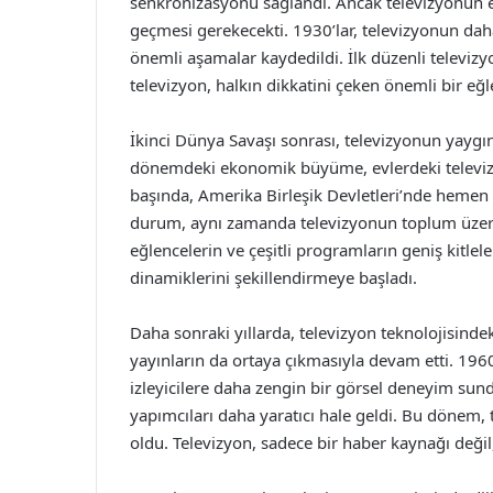
senkronizasyonu sağlandı. Ancak televizyonun ev
geçmesi gerekecekti. 1930’lar, televizyonun daha 
önemli aşamalar kaydedildi. İlk düzenli televiz
televizyon, halkın dikkatini çeken önemli bir eğl
İkinci Dünya Savaşı sonrası, televizyonun yayg
dönemdeki ekonomik büyüme, evlerdeki televizyo
başında, Amerika Birleşik Devletleri’nde hemen
durum, aynı zamanda televizyonun toplum üzerind
eğlencelerin ve çeşitli programların geniş kitle
dinamiklerini şekillendirmeye başladı.
Daha sonraki yıllarda, televizyon teknolojisindeki
yayınların da ortaya çıkmasıyla devam etti. 1960
izleyicilere daha zengin bir görsel deneyim su
yapımcıları daha yaratıcı hale geldi. Bu dönem, te
oldu. Televizyon, sadece bir haber kaynağı değil,