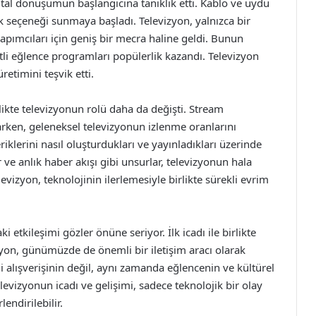
ital dönüşümün başlangıcına tanıklık etti. Kablo ve uydu
rik seçeneği sunmaya başladı. Televizyon, yalnızca bir
apımcıları için geniş bir mecra haline geldi. Bunun
itli eğlence programları popülerlik kazandı. Televizyon
retimini teşvik etti.
ikte televizyonun rolü daha da değişti. Stream
narken, geleneksel televizyonun izlenme oranlarını
riklerini nasıl oluşturdukları ve yayınladıkları üzerinde
ar ve anlık haber akışı gibi unsurlar, televizyonun hala
levizyon, teknolojinin ilerlemesiyle birlikte sürekli evrim
i etkileşimi gözler önüne seriyor. İlk icadı ile birlikte
zyon, günümüzde de önemli bir iletişim aracı olarak
i alışverişinin değil, aynı zamanda eğlencenin ve kültürel
elevizyonun icadı ve gelişimi, sadece teknolojik bir olay
endirilebilir.