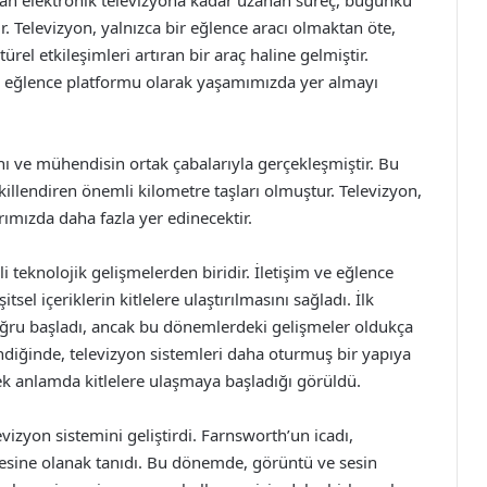
kan elektronik televizyona kadar uzanan süreç, bugünkü
tır. Televizyon, yalnızca bir eğlence aracı olmaktan öte,
ürel etkileşimleri artıran bir araç haline gelmiştir.
e eğlence platformu olarak yaşamımızda yer almayı
anı ve mühendisin ortak çabalarıyla gerçekleşmiştir. Bu
killendiren önemli kilometre taşları olmuştur. Televizyon,
ımızda daha fazla yer edinecektir.
i teknolojik gelişmelerden biridir. İletişim ve eğlence
sel içeriklerin kitlelere ulaştırılmasını sağladı. İlk
doğru başladı, ancak bu dönemlerdeki gelişmeler oldukça
indiğinde, televizyon sistemleri daha oturmuş bir yapıya
ek anlamda kitlelere ulaşmaya başladığı görüldü.
vizyon sistemini geliştirdi. Farnsworth’un icadı,
mesine olanak tanıdı. Bu dönemde, görüntü ve sesin