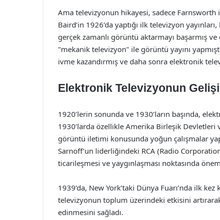
Ama televizyonun hikayesi, sadece Farnsworth ile
Baird’in 1926’da yaptığı ilk televizyon yayınları,
gerçek zamanlı görüntü aktarmayı başarmış ve dü
"mekanik televizyon" ile görüntü yayını yapmıştır
ivme kazandırmış ve daha sonra elektronik telev
Elektronik Televizyonun Geliş
1920’lerin sonunda ve 1930’ların başında, elektro
1930’larda özellikle Amerika Birleşik Devletleri
görüntü iletimi konusunda yoğun çalışmalar yap
Sarnoff’un liderliğindeki RCA (Radio Corporation 
ticarileşmesi ve yaygınlaşması noktasında öneml
1939’da, New York’taki Dünya Fuarı’nda ilk kez k
televizyonun toplum üzerindeki etkisini artırarak,
edinmesini sağladı.