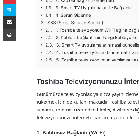
2. Kablolu Bağlantı (Ethernet)
Skype
3. Smart TV Uygulamaları ile Bağlantı
4. Sorun Giderme
E-Posta ile paylaş
SSS (Sıkça Sorulan Sorular)
Yazdır
1. Toshiba televizyonum Wi-Fi ağına bağl
2. Kablolu bağlantı için hangi kabloyu ku
3. Smart TV uygulamalarını nasıl güncelle
4. Toshiba televizyonumda internet hızı
5. Toshiba televizyonumun yazılımını nası
Toshiba Televizyonunuzu İnte
Günümüzde televizyonlar, yalnızca yayın izlemek
tüketmek için de kullanılmaktadır. Toshiba televiz
sunarak, internet üzerinden filmler, diziler ve d
televizyonunuzu internete bağlama yöntemlerini d
1. Kablosuz Bağlantı (Wi-Fi)