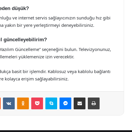
neden düşük?
uğu ve internet servis sağlayıcınızın sunduğu hız gibi
 yakın bir yere yerleştirmeyi deneyebilirsiniz.
l güncelleyebilirim?
“Yazılım Güncelleme” seçeneğini bulun. Televizyonunuz,
emeleri yüklemenize izin verecektir.
kça basit bir işlemdir. Kablosuz veya kablolu bağlantı
ere kolayca erişim sağlayabilirsiniz.
st
Reddit
VKontakte
Odnoklassniki
Pocket
Skype
Messenger
E-Posta ile paylaş
Yazdır