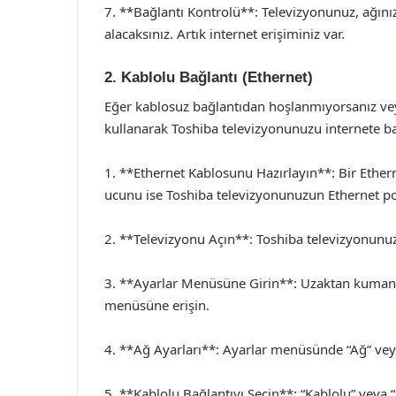
7. **Bağlantı Kontrolü**: Televizyonunuz, ağınız
alacaksınız. Artık internet erişiminiz var.
2. Kablolu Bağlantı (Ethernet)
Eğer kablosuz bağlantıdan hoşlanmıyorsanız veya
kullanarak Toshiba televizyonunuzu internete bağ
1. **Ethernet Kablosunu Hazırlayın**: Bir Ether
ucunu ise Toshiba televizyonunuzun Ethernet po
2. **Televizyonu Açın**: Toshiba televizyonunu
3. **Ayarlar Menüsüne Girin**: Uzaktan kumand
menüsüne erişin.
4. **Ağ Ayarları**: Ayarlar menüsünde “Ağ” veya
5. **Kablolu Bağlantıyı Seçin**: “Kablolu” veya 