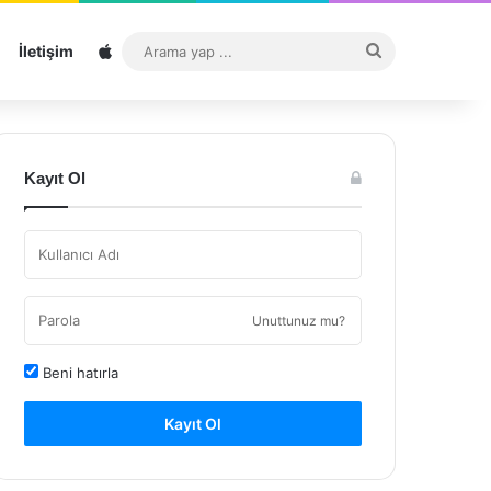
Sitemap
Arama
İletişim
yap
...
Kayıt Ol
Unuttunuz mu?
Beni hatırla
Kayıt Ol