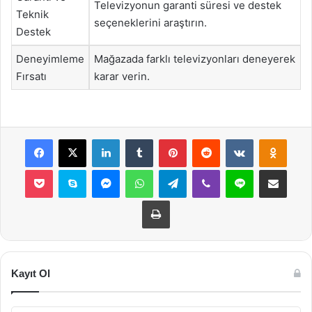
Televizyonun garanti süresi ve destek
Teknik
seçeneklerini araştırın.
Destek
Deneyimleme
Mağazada farklı televizyonları deneyerek
Fırsatı
karar verin.
Facebook
X
LinkedIn
Tumblr
Pinterest
Reddit
VKontakte
Odnok
Pocket
Skype
Messenger
WhatsApp
Telegram
Viber
Line
E-Posta ile payla
Yazdır
Kayıt Ol