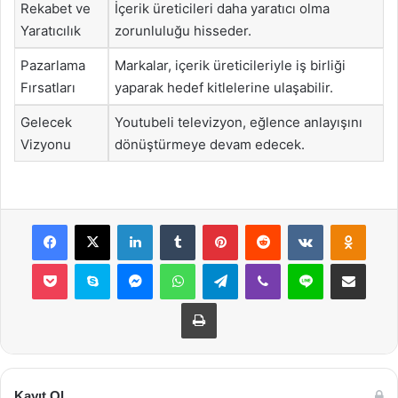
Rekabet ve
İçerik üreticileri daha yaratıcı olma
Yaratıcılık
zorunluluğu hisseder.
Pazarlama
Markalar, içerik üreticileriyle iş birliği
Fırsatları
yaparak hedef kitlelerine ulaşabilir.
Gelecek
Youtubeli televizyon, eğlence anlayışını
Vizyonu
dönüştürmeye devam edecek.
Facebook
X
LinkedIn
Tumblr
Pinterest
Reddit
VKontakte
Odnok
Pocket
Skype
Messenger
WhatsApp
Telegram
Viber
Line
E-Posta ile payla
Yazdır
Kayıt Ol