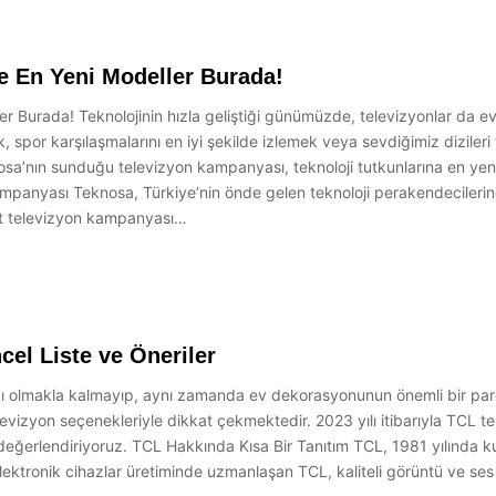
e En Yeni Modeller Burada!
 Burada! Teknolojinin hızla geliştiği günümüzde, televizyonlar da ev
 spor karşılaşmalarını en iyi şekilde izlemek veya sevdiğimiz dizileri t
nın sunduğu televizyon kampanyası, teknoloji tutkunlarına en yeni ve
mpanyası Teknosa, Türkiye’nin önde gelen teknoloji perakendecilerind
ut televizyon kampanyası…
cel Liste ve Öneriler
olmakla kalmayıp, aynı zamanda ev dekorasyonunun önemli bir parçası h
levizyon seçenekleriyle dikkat çekmektedir. 2023 yılı itibarıyla TCL tel
değerlendiriyoruz. TCL Hakkında Kısa Bir Tanıtım TCL, 1981 yılında k
elektronik cihazlar üretiminde uzmanlaşan TCL, kaliteli görüntü ve ses t