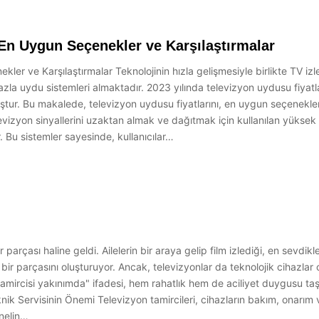
 En Uygun Seçenekler ve Karşılaştırmalar
er ve Karşılaştırmalar Teknolojinin hızla gelişmesiyle birlikte TV izl
zla uydu sistemleri almaktadır. 2023 yılında televizyon uydusu fiyatlar
ştur. Bu makalede, televizyon uydusu fiyatlarını, en uygun seçenekleri 
izyon sinyallerini uzaktan almak ve dağıtmak için kullanılan yüksek t
r. Bu sistemler sayesinde, kullanıcılar…
çası haline geldi. Ailelerin bir araya gelip film izlediği, en sevdikleri 
 bir parçasını oluşturuyor. Ancak, televizyonlar da teknolojik cihazlar
mircisi yakınımda" ifadesi, hem rahatlık hem de aciliyet duygusu taşı
ik Servisinin Önemi Televizyon tamircileri, cihazların bakım, onarım v
onelin…