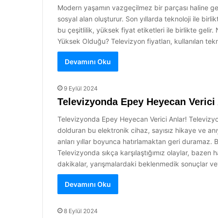
Modern yaşamın vazgeçilmez bir parçası haline gelen
sosyal alan oluşturur. Son yıllarda teknoloji ile birli
bu çeşitlilik, yüksek fiyat etiketleri ile birlikte ge
Yüksek Olduğu? Televizyon fiyatları, kullanılan tekn
Devamını Oku
9 Eylül 2024
Televizyonda Epey Heyecan Verici 
Televizyonda Epey Heyecan Verici Anlar! Televizyon
dolduran bu elektronik cihaz, sayısız hikaye ve anıy
anları yıllar boyunca hatırlamaktan geri duramaz
Televizyonda sıkça karşılaştığımız olaylar, bazen 
dakikalar, yarışmalardaki beklenmedik sonuçlar v
Devamını Oku
8 Eylül 2024