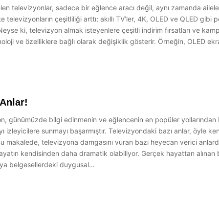
 televizyonlar, sadece bir eğlence aracı değil, aynı zamanda ailelerin 
kte televizyonların çeşitliliği arttı; akıllı TV’ler, 4K, OLED ve QLED gibi
lir. Neyse ki, televizyon almak isteyenlere çeşitli indirim fırsatları ve 
oloji ve özelliklere bağlı olarak değişiklik gösterir. Örneğin, OLED e
Anlar!
, günümüzde bilgi edinmenin ve eğlencenin en popüler yollarından biri
ı izleyicilere sunmayı başarmıştır. Televizyondaki bazı anlar, öyle kend
. Bu makalede, televizyona damgasını vuran bazı heyecan verici anla
hayatın kendisinden daha dramatik olabiliyor. Gerçek hayattan alınan
eya belgesellerdeki duygusal…