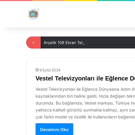
=
Arçelik 108 Ekran Televizyon Fiyatları 2023: En
9 Eylül 2024
Vestel Televizyonları ile Eğlence 
Vestel Televizyonları ile Eğlence Dünyasına Adım 
kaynaklarından biri haline geldi. Hızla değişen teknol
durumda. Bu bağlamda, Vestel markası, Türkiye menşe
yalnızca kaliteli görüntü sunmakla kalmaz, aynı zama
çok farklı model ve özellik ile kullanıcıların beğen
Devamını Oku