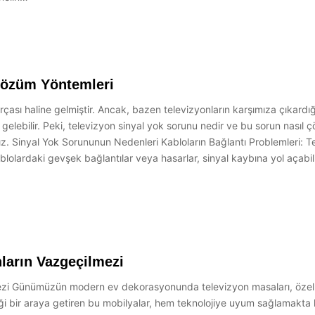
Çözüm Yöntemleri
sı haline gelmiştir. Ancak, bazen televizyonların karşımıza çıkardığı
le gelebilir. Peki, televizyon sinyal yok sorunu nedir ve bu sorun nasıl
. Sinyal Yok Sorununun Nedenleri Kabloların Bağlantı Problemleri: Tel
blolardaki gevşek bağlantılar veya hasarlar, sinyal kaybına yol açabi
ların Vazgeçilmezi
zi Günümüzün modern ev dekorasyonunda televizyon masaları, özellikl
etiği bir araya getiren bu mobilyalar, hem teknolojiye uyum sağlamakt