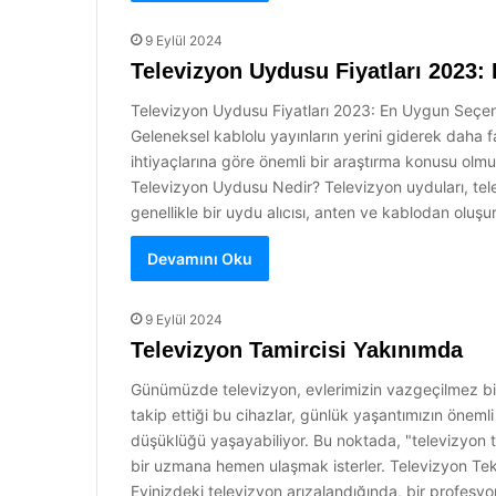
9 Eylül 2024
Televizyon Uydusu Fiyatları 2023:
Televizyon Uydusu Fiyatları 2023: En Uygun Seçenekl
Geleneksel kablolu yayınların yerini giderek daha fa
ihtiyaçlarına göre önemli bir araştırma konusu olmu
Televizyon Uydusu Nedir? Televizyon uyduları, telev
genellikle bir uydu alıcısı, anten ve kablodan oluşu
Devamını Oku
9 Eylül 2024
Televizyon Tamircisi Yakınımda
Günümüzde televizyon, evlerimizin vazgeçilmez bir par
takip ettiği bu cihazlar, günlük yaşantımızın önemli
düşüklüğü yaşayabiliyor. Bu noktada, "televizyon ta
bir uzmana hemen ulaşmak isterler. Televizyon Tekn
Evinizdeki televizyon arızalandığında, bir profesy