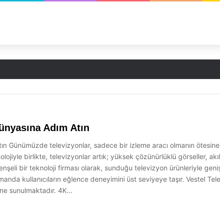
 Uygun Seçenekler
Dünyasına Adım Atın
Atın Günümüzde televizyonlar, sadece bir izleme aracı olmanın ötesin
ojiyle birlikte, televizyonlar artık; yüksek çözünürlüklü görseller, akıl
li bir teknoloji firması olarak, sunduğu televizyon ürünleriyle geniş b
nda kullanıcıların eğlence deneyimini üst seviyeye taşır. Vestel Televi
isine sunulmaktadır. 4K…