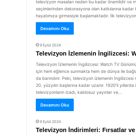
televizyon masaları neden bu kadar önemlidir ve mo
seçimlerinden dekorasyona olan katkılarına kadar b
hayatımıza girmesiyle başlamaktadır. İlk televizyo
Devamını Oku
9 Eylül 2024
Televizyon İzlemenin İngilizcesi: 
Televizyon İzlemenin İngilizcesi: Watch TV Günümüz
için hem eğlence sunmakta hem de dünya ile bağlantı
da barındırır. Peki, televizyon izlemenin İngilizces
20. yüzyılın başlarına kadar uzanır. 1920’li yıllard
televizyonların icadı, kablosuz yayınlar ve…
Devamını Oku
9 Eylül 2024
Televizyon İndirimleri: Fırsatlar 