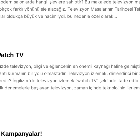
dern salonlarda hangi işlevlere sahiptir? Bu makalede televizyon mas
irçok farklı yönünü ele alacağız. Televizyon Masalarının Tarihçesi Te
nlar oldukça büyük ve hacimliydi, bu nedenle özel olarak…
Watch TV
de televizyon, bilgi ve eğlencenin en önemli kaynağı haline gelmişt
 kurmanın bir yolu olmaktadır. Televizyon izlemek, dinlendirici bir ak
i nedir? İngilizce’de televizyon izlemek “watch TV” şeklinde ifade edili
a ilk denemelerle başlayan televizyon, zaman içinde teknolojinin ilerlem
ve Kampanyalar!