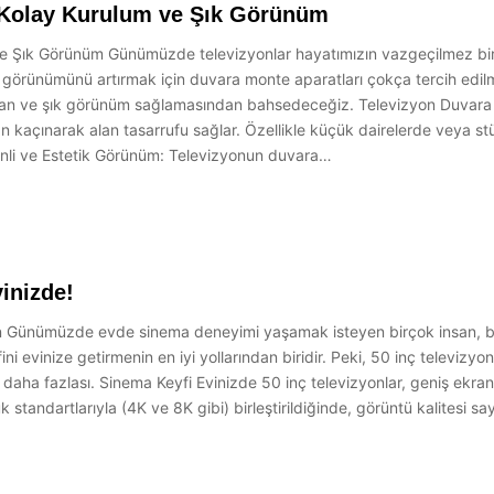
 Kolay Kurulum ve Şık Görünüm
e Şık Görünüm Günümüzde televizyonlar hayatımızın vazgeçilmez bir p
tik görünümünü artırmak için duvara monte aparatları çokça tercih ed
dan ve şık görünüm sağlamasından bahsedeceğiz. Televizyon Duvara M
 kaçınarak alan tasarrufu sağlar. Özellikle küçük dairelerde veya st
Düzenli ve Estetik Görünüm: Televizyonun duvara…
inizde!
ın Günümüzde evde sinema deneyimi yaşamak isteyen birçok insan, büy
ni evinize getirmenin en iyi yollarından biridir. Peki, 50 inç televizyo
ve daha fazlası. Sinema Keyfi Evinizde 50 inç televizyonlar, geniş ekran
standartlarıyla (4K ve 8K gibi) birleştirildiğinde, görüntü kalitesi sa